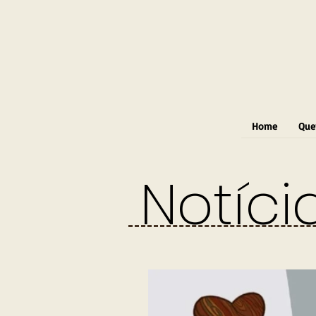
Home
Que
Notíci