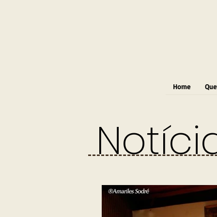
Home
Que
Notíci