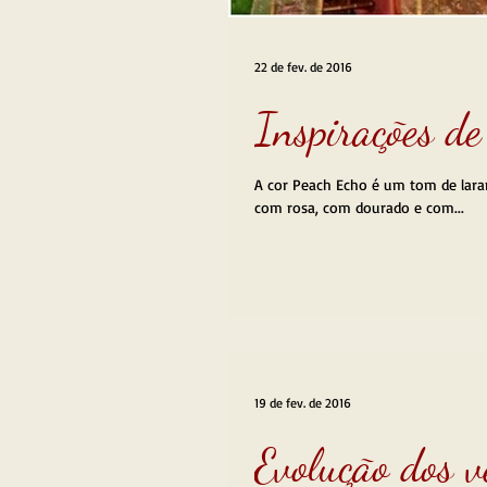
22 de fev. de 2016
Inspirações de
A cor Peach Echo é um tom de laranja meio pêssego ou coral. É uma cor quente e alegre, que combina muito
com rosa, com dourado e com...
19 de fev. de 2016
Evolução dos v