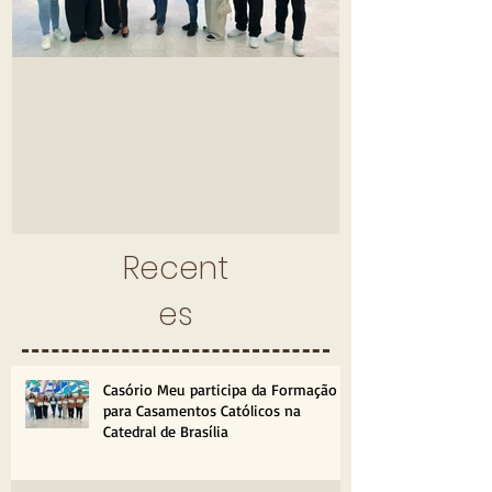
Casório Meu participa da
A Pílula do 
Formação para
Uma Noite d
Casamentos Católicos na
Parcerias e
Catedral de Brasília
Villa Giardin
Recent
es
Casório Meu participa da Formação
para Casamentos Católicos na
Catedral de Brasília