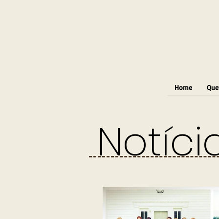
Home
Que
Notíci