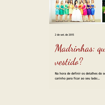
2 de set. de 2015
Madrinhas: qu
vestido?
Na hora de definir os detalhes do
carinho para ficar ao seu lado:...