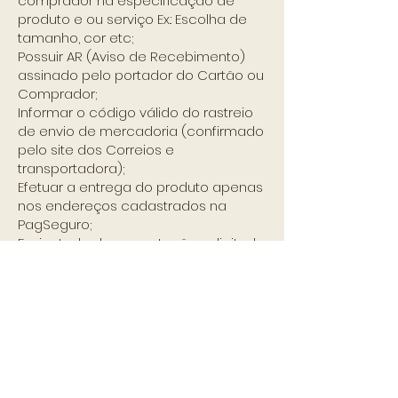
comprador na especificação de
produto e ou serviço Ex.: Escolha de
tamanho, cor etc;
Possuir AR (Aviso de Recebimento)
assinado pelo portador do Cartão ou
Comprador;
Informar o código válido do rastreio
de envio de mercadoria (confirmado
pelo site dos Correios e
transportadora);
Efetuar a entrega do produto apenas
nos endereços cadastrados na
PagSeguro;
Enviar toda documentação solicitada
pela PagSeguro para que possamos
efetuar a contestação do
chargeback (Ex.: Vendedor comprova
que enviou dois produtos quando
chargeback for por motivo de
duplicidade).
10.2. Vendedor poderá ser debitado
pelo chargeback quando: