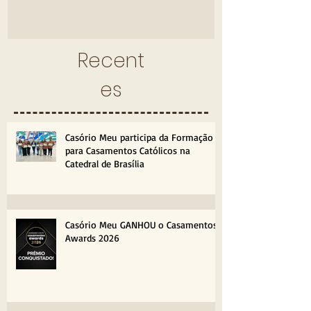
Catedral de Brasília
Villa Giardin
Recent
es
Casório Meu participa da Formação
para Casamentos Católicos na
Catedral de Brasília
Casório Meu GANHOU o Casamentos
Awards 2026