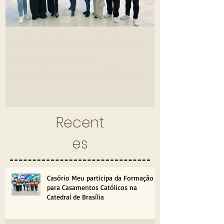
Casório Meu participa da
A Pílula do 
Formação para
Uma Noite d
Casamentos Católicos na
Parcerias e
Catedral de Brasília
Villa Giardin
Recent
es
Casório Meu participa da Formação
para Casamentos Católicos na
Catedral de Brasília