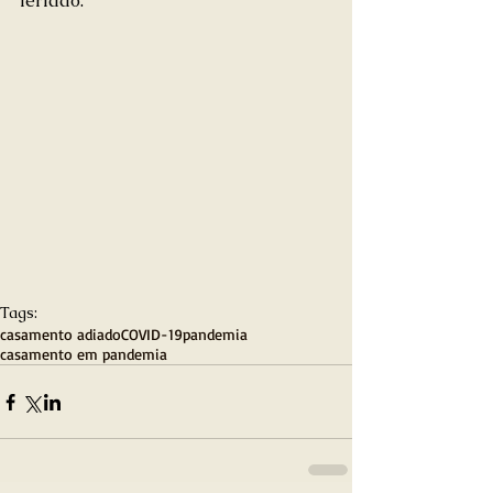
feriado.
Tags:
casamento adiado
COVID-19
pandemia
casamento em pandemia