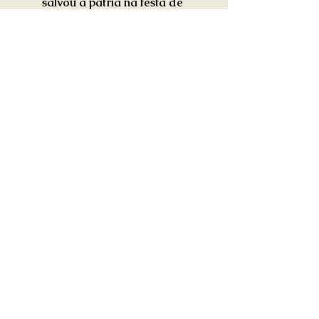
salvou a pátria na festa de 
casamento?
Comentários
0.0 / 5 (0)