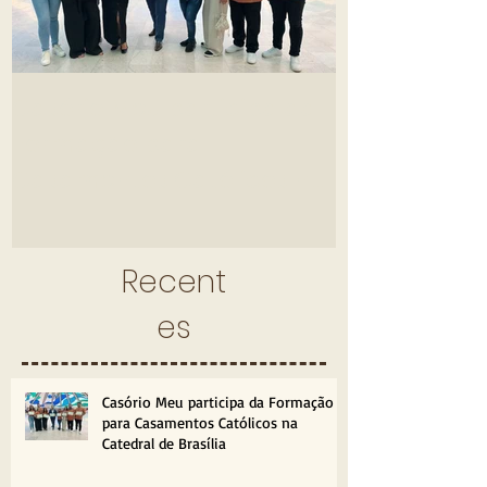
Casório Meu participa da
A Pílula do 
Formação para
Uma Noite d
Casamentos Católicos na
Parcerias e
Catedral de Brasília
Villa Giardin
Recent
es
Casório Meu participa da Formação
para Casamentos Católicos na
Catedral de Brasília