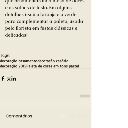
que ornamentaram a mesa de doces 
e os salões de festa. Em alguns 
detalhes usou o laranja e o verde 
para complementar a paleta, usada 
pelo florista em festas clássicas e 
delicadas! 
Tags:
decoração casamento
decoração casório
decoração 2015
Paleta de cores em tons pastel
Comentários
0.0 / 5 (0)