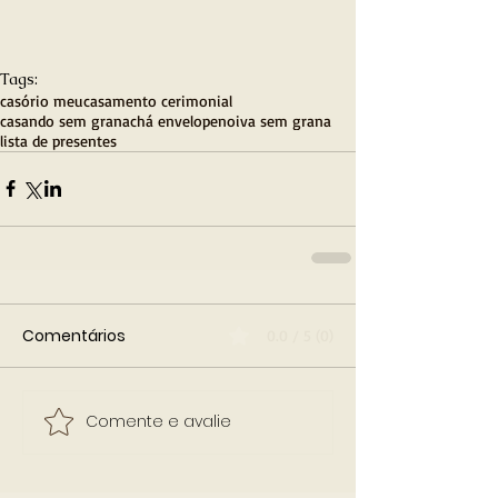
Tags:
casório meu
casamento cerimonial
casando sem grana
chá envelope
noiva sem grana
lista de presentes
Comentários
0.0 / 5 (0)
Comente e avalie