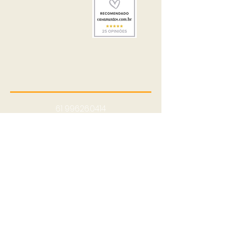
61 99626.0414
casoriomeu@casoriomeu.com
Junte-se à Casório
Meu